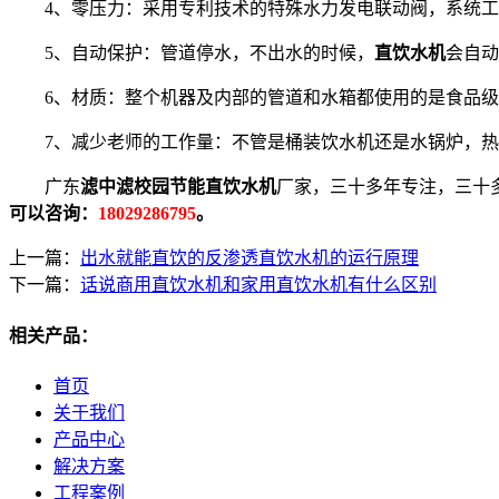
4、零压力：采用专利技术的特殊水力发电联动阀，系统工
5、自动保护：管道停水，不出水的时候，
直饮水机
会自动
6、材质：整个机器及内部的管道和水箱都使用的是食品级3
7、减少老师的工作量：不管是桶装饮水机还是水锅炉，热
广东
滤中滤校园节能直饮水机
厂家，三十多年专注，三十
可以咨询：
18029286795
。
上一篇：
出水就能直饮的反渗透直饮水机的运行原理
下一篇：
话说商用直饮水机和家用直饮水机有什么区别
相关产品：
首页
关于我们
产品中心
解决方案
工程案例