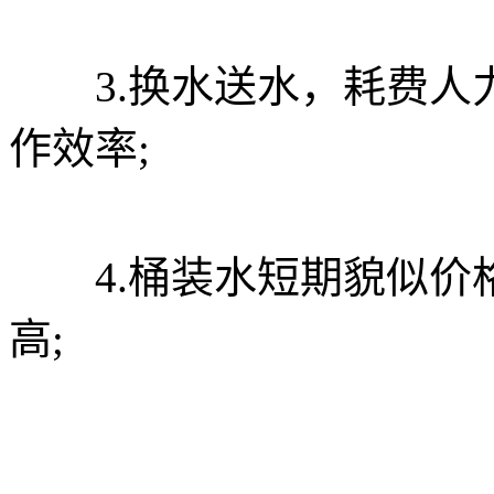
3.换水送水，耗费人
作效率;
4.桶装水短期貌似价
高;